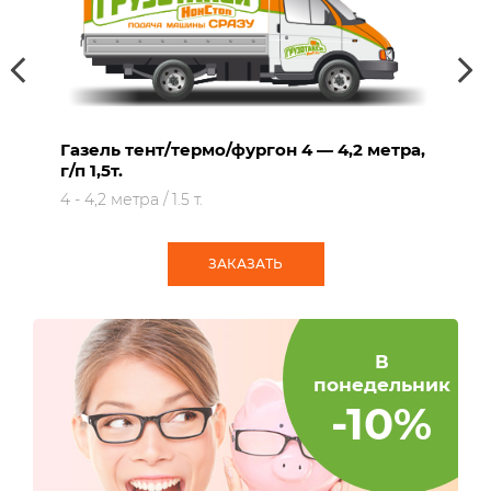
Газель тент/термо/фургон 4 — 4,2 метра,
г/п 1,5т.
4 - 4,2 метра / 1.5 т.
ЗАКАЗАТЬ
В
за
понедельник
-10%