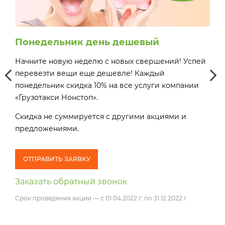
Понедельник день дешевый
Хо
сэ
Начните новую неделю с новых свершений! Успей
Вос
перевезти вещи еще дешевле! Каждый
понедельник скидка 10% на все услуги компании
«Грузотакси Нонстоп».
ей
ей
Скидка не суммируется с другими акциями и
предложениями.
Ски
пре
о
* Д
ОТПРАВИТЬ ЗАЯВКУ
тар
Заказать обратный звонок
Срок проведения акции — с 01.04.2022 г. по 31.12.2022 г.
О
Зак