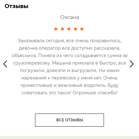
Отзывы
Срок
Оксана
я
Заказывала сегодня, все очень понравилось,
ну.
девочка оператор все доступно рассказала,
нкта
объяснила. Поняла из чего складывается сумма за
вр
грузоперевозку. Машина приехала в быстро, все
ху
ь.
погрузили, довезли и выгрузили. Ни каких
Пр
нареканий к перевозке у меня нет. Очень
приветливый и вежливый водитель. Буду
советовать это такси! Огромное спасибо!
ВСЕ ОТЗЫВЫ