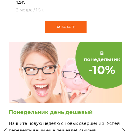
г/п 1,5т.
4 - 4,2 метра / 1.5 т.
ЗАКАЗАТЬ
В
понедельник
-10%
Понедельник день дешевый
Сч
Начните новую неделю с новых свершений! Успей
Деш
0 до
перевезти вещи еще дешевле! Каждый
поне