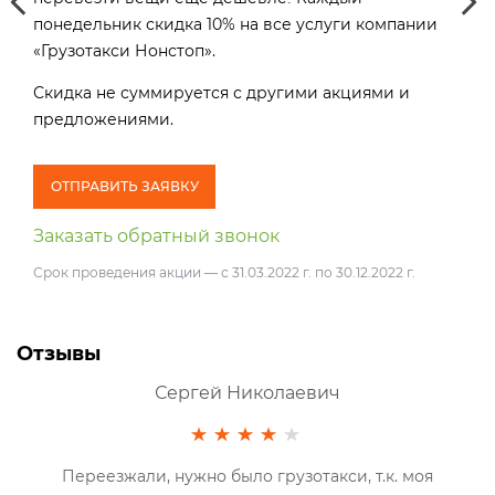
ми и
понедельник скидка 10% на все услуги компании
16:
«Грузотакси Нонстоп».
пре
Скидка не суммируется с другими акциями и
предложениями.
О
Зак
ОТПРАВИТЬ ЗАЯВКУ
Заказать обратный звонок
Срок проведения акции — с 31.03.2022 г. по 30.12.2022 г.
Отзывы
Оксана
я
Заказывала сегодня, все очень понравилось,