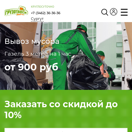
КРУГЛОСУТОЧНО
+7 (3462) 36-36-36
Сургут
Личный
кабинет
Вывоз мусора
Газель 3 метра на 1 час
от 900 руб
Заказать со скидкой до
10
%